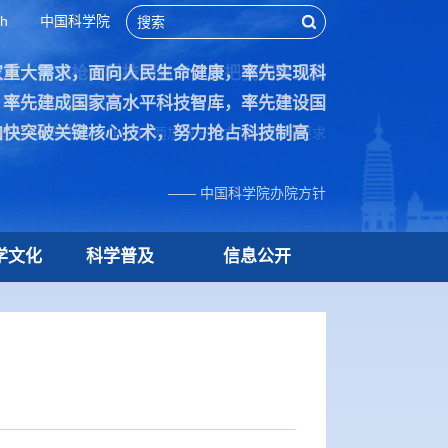
sh
中国科学院
家重大需求，面向人民生命健康，率先实现科
技术，努力抢占科技制高点，为把我国建设成
，率先建成国家高水平科技智库，率先建设国
加快突破关键核心技术，努力抢占科技制高
院70周年贺信中作出的“两加快一努力”重要指示要求
—— 中国科学院办院方针
学文化
科学普及
信息公开