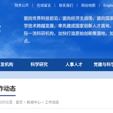
院务公开
在线留言
联系我们
网站地图
Engli
面向世界科技前沿，面向经济主战场，面向国
加快打造原始创新策源地，加快突破关键核心
学技术跨越发展，率先建成国家创新人才高地
为世界科技强国作出新的更大的贡献。
际一流科研机构，加快打造原始创新策源地，
—— 习近平总书记在致中国科学院建
点。
研发机构
科学研究
人事人才
党建与科
作动态
前的位置 :
首页
>
新闻中心
>
工作动态