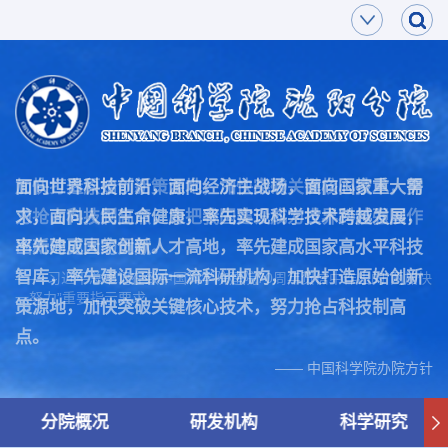
面向世界科技前沿，面向经济主战场，面向国家重大需
加快打造原始创新策源地，加快突破关键核心技术，努
求，面向人民生命健康，率先实现科学技术跨越发展，
力抢占科技制高点，为把我国建设成为世界科技强国作
率先建成国家创新人才高地，率先建成国家高水平科技
出新的更大的贡献。
智库，率先建设国际一流科研机构，加快打造原始创新
—— 习近平总书记在致中国科学院建院70周年贺信中作出的“两加快
一努力”重要指示要求
策源地，加快突破关键核心技术，努力抢占科技制高
点。
—— 中国科学院办院方针
分院概况
研发机构
科学研究