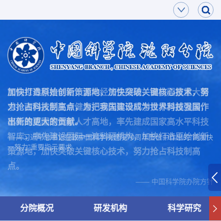
面向世界科技前沿，面向经济主战场，面向国家重大需
加快打造原始创新策源地，加快突破关键核心技术，努
求，面向人民生命健康，率先实现科学技术跨越发展，
力抢占科技制高点，为把我国建设成为世界科技强国作
率先建成国家创新人才高地，率先建成国家高水平科技
出新的更大的贡献。
智库，率先建设国际一流科研机构，加快打造原始创新
—— 习近平总书记在致中国科学院建院70周年贺信中作出的“两加快
一努力”重要指示要求
策源地，加快突破关键核心技术，努力抢占科技制高
点。
—— 中国科学院办院方针
分院概况
研发机构
科学研究