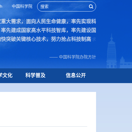
sh
中国科学院
家重大需求，面向人民生命健康，率先实现科
技术，努力抢占科技制高点，为把我国建设成
，率先建成国家高水平科技智库，率先建设国
加快突破关键核心技术，努力抢占科技制高
院70周年贺信中作出的“两加快一努力”重要指示要求
—— 中国科学院办院方针
学文化
科学普及
信息公开