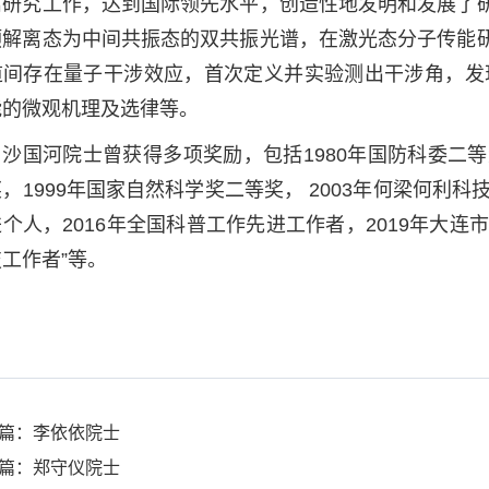
离研究工作，达到国际领先水平，创造性地发明和发展了
预解离态为中间共振态的双共振光谱，在激光态分子传能
道间存在量子干涉效应，首次定义并实验测出干涉角，发
能的微观机理及选律等。
沙国河院士曾获得多项奖励，包括1980年国防科委二等
，1999年国家自然科学奖二等奖， 2003年何梁何利科
个人，2016年全国科普工作先进工作者，2019年大连市
工作者”等。
篇：李依依院士
篇：郑守仪院士