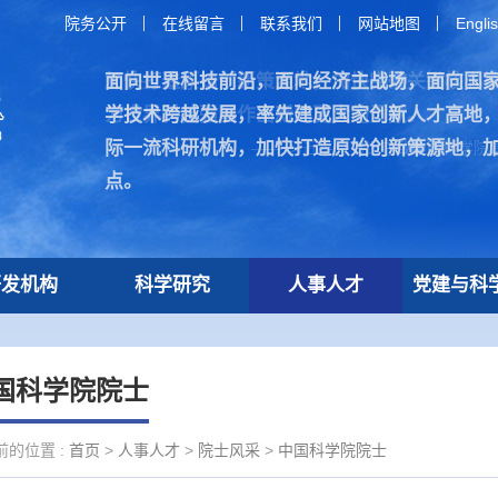
院务公开
在线留言
联系我们
网站地图
Engli
面向世界科技前沿，面向经济主战场，面向国
加快打造原始创新策源地，加快突破关键核心
学技术跨越发展，率先建成国家创新人才高地
为世界科技强国作出新的更大的贡献。
际一流科研机构，加快打造原始创新策源地，
—— 习近平总书记在致中国科学院建
点。
研发机构
科学研究
人事人才
党建与科
国科学院院士
前的位置 :
首页
>
人事人才
>
院士风采
>
中国科学院院士