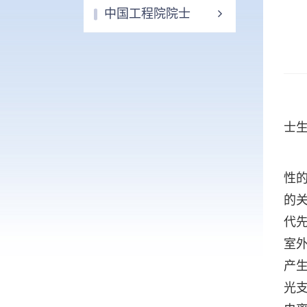
中国工程院院士
士生
性
的
代
室
产
光