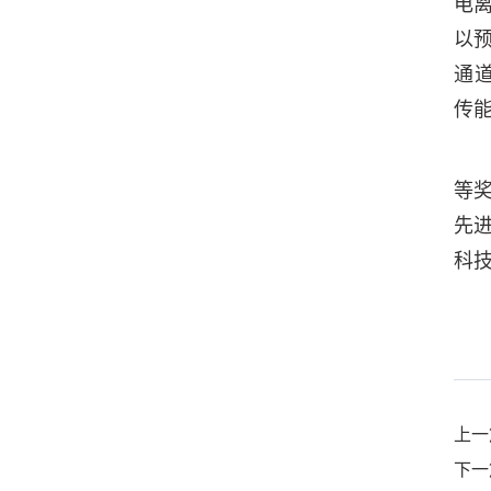
电
以
通
传
等奖
先进
科技
上一
下一