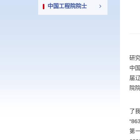
中国工程院院士
研
中
届
院
了
“8
第一