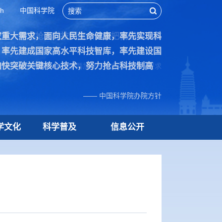
sh
中国科学院
家重大需求，面向人民生命健康，率先实现科
技术，努力抢占科技制高点，为把我国建设成
，率先建成国家高水平科技智库，率先建设国
加快突破关键核心技术，努力抢占科技制高
院70周年贺信中作出的“两加快一努力”重要指示要求
—— 中国科学院办院方针
学文化
科学普及
信息公开