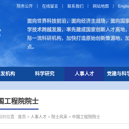
院务公开
在线留言
联系我们
网站地图
Engli
面向世界科技前沿，面向经济主战场，面向国
加快打造原始创新策源地，加快突破关键核心
学技术跨越发展，率先建成国家创新人才高地
为世界科技强国作出新的更大的贡献。
际一流科研机构，加快打造原始创新策源地，
—— 习近平总书记在致中国科学院建
点。
研发机构
科学研究
人事人才
党建与科
国工程院院士
前的位置 :
首页
>
人事人才
>
院士风采
>
中国工程院院士