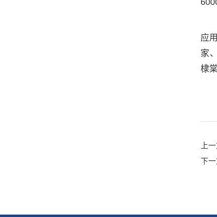
60
应用
家
棣
上一
下一