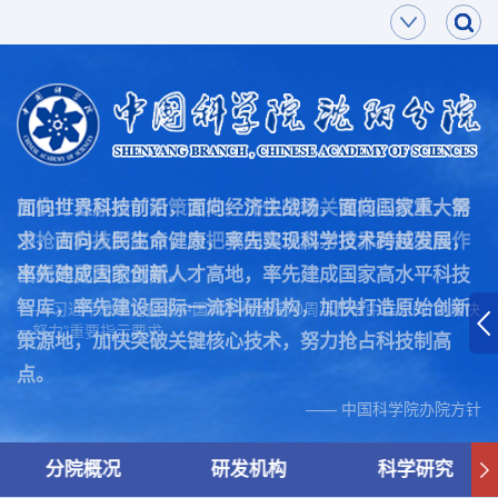
面向世界科技前沿，面向经济主战场，面向国家重大需
加快打造原始创新策源地，加快突破关键核心技术，努
求，面向人民生命健康，率先实现科学技术跨越发展，
力抢占科技制高点，为把我国建设成为世界科技强国作
率先建成国家创新人才高地，率先建成国家高水平科技
出新的更大的贡献。
智库，率先建设国际一流科研机构，加快打造原始创新
—— 习近平总书记在致中国科学院建院70周年贺信中作出的“两加快
一努力”重要指示要求
策源地，加快突破关键核心技术，努力抢占科技制高
点。
—— 中国科学院办院方针
分院概况
研发机构
科学研究