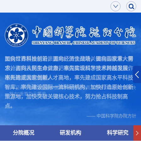
面向世界科技前沿，面向经济主战场，面向国家重大需
加快打造原始创新策源地，加快突破关键核心技术，努
求，面向人民生命健康，率先实现科学技术跨越发展，
力抢占科技制高点，为把我国建设成为世界科技强国作
率先建成国家创新人才高地，率先建成国家高水平科技
出新的更大的贡献。
智库，率先建设国际一流科研机构，加快打造原始创新
—— 习近平总书记在致中国科学院建院70周年贺信中作出的“两加快
一努力”重要指示要求
策源地，加快突破关键核心技术，努力抢占科技制高
点。
—— 中国科学院办院方针
分院概况
研发机构
科学研究