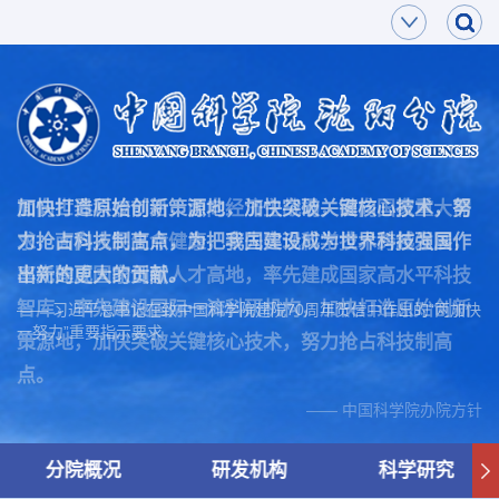
面向世界科技前沿，面向经济主战场，面向国家重大需
加快打造原始创新策源地，加快突破关键核心技术，努
求，面向人民生命健康，率先实现科学技术跨越发展，
力抢占科技制高点，为把我国建设成为世界科技强国作
率先建成国家创新人才高地，率先建成国家高水平科技
出新的更大的贡献。
智库，率先建设国际一流科研机构，加快打造原始创新
—— 习近平总书记在致中国科学院建院70周年贺信中作出的“两加快
一努力”重要指示要求
策源地，加快突破关键核心技术，努力抢占科技制高
点。
—— 中国科学院办院方针
分院概况
研发机构
科学研究